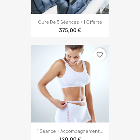
Cure De 5 Séances + 1 Offerte
375,00 €
favorite_border
1 Séance + Accompagnement...
120,00 €