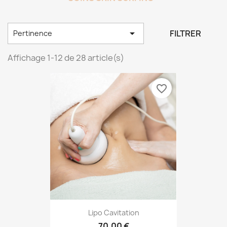

FILTRER
Pertinence
Affichage 1-12 de 28 article(s)
favorite_border
Lipo Cavitation
70,00 €