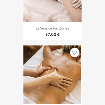
La Séance Par Zones
57,00 €
favorite_border