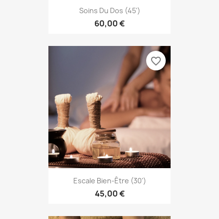
Soins Du Dos (45')
60,00 €
favorite_border
Escale Bien-Être (30')
45,00 €