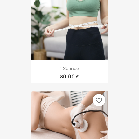
1 Séance
80,00 €
favorite_border