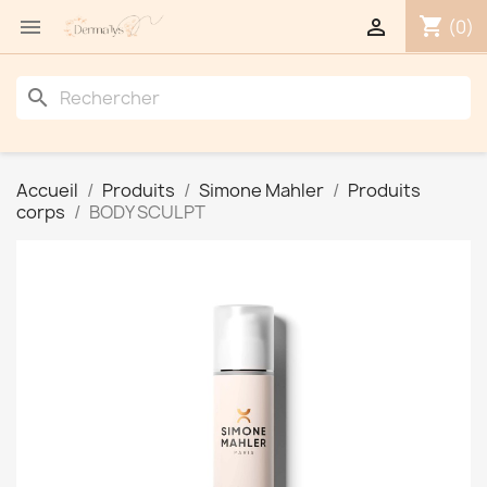
shopping_cart


(0)
search
Accueil
Produits
Simone Mahler
Produits
corps
BODY SCULPT