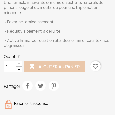
Une formule innovante enrichie en extraits naturels de
piment rouge et de moutarde pour une triple action
minceur :
• Favorise l’amincissement
• Réduit visiblement la cellulite
• Active la microcirculation et aide à éliminer eau, toxines
et graisses
Quantité

favorite_border
AJOUTER AU PANIER
Partager
Paiement sécurisé