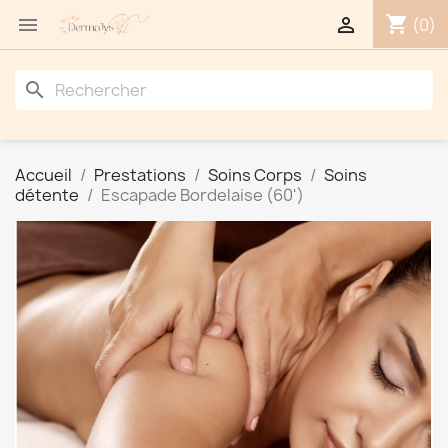
shopping_cart


(0)
search
Accueil
Prestations
Soins Corps
Soins
détente
Escapade Bordelaise (60')